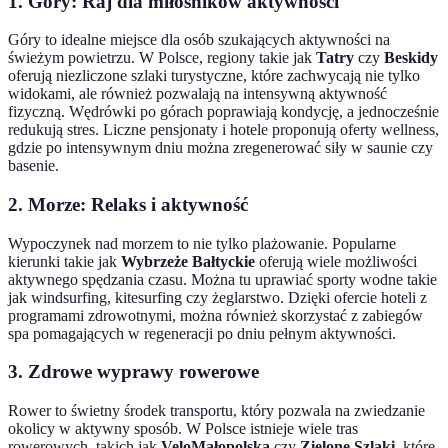
1. Góry: Raj dla miłośników aktywności
Góry to idealne miejsce dla osób szukających aktywności na
świeżym powietrzu. W Polsce, regiony takie jak
Tatry
czy
Beskidy
oferują niezliczone szlaki turystyczne, które zachwycają nie tylko
widokami, ale również pozwalają na intensywną aktywność
fizyczną. Wędrówki po górach poprawiają kondycję, a jednocześnie
redukują stres. Liczne pensjonaty i hotele proponują oferty wellness,
gdzie po intensywnym dniu można zregenerować siły w saunie czy
basenie.
2. Morze: Relaks i aktywność
Wypoczynek nad morzem to nie tylko plażowanie. Popularne
kierunki takie jak
Wybrzeże Bałtyckie
oferują wiele możliwości
aktywnego spędzania czasu. Można tu uprawiać sporty wodne takie
jak windsurfing, kitesurfing czy żeglarstwo. Dzięki ofercie hoteli z
programami zdrowotnymi, można również skorzystać z zabiegów
spa pomagających w regeneracji po dniu pełnym aktywności.
3. Zdrowe wyprawy rowerowe
Rower to świetny środek transportu, który pozwala na zwiedzanie
okolicy w aktywny sposób. W Polsce istnieje wiele tras
rowerowych, takich jak
VeloMałopolska
czy
Zielone Szlaki
, które