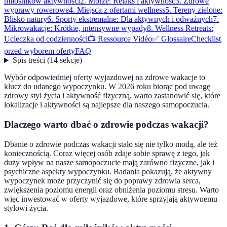
miłośników aktywności
2. Morze: Relaks i aktywność
3. Zdrowe
wyprawy rowerowe
4. Miejsca z ofertami wellness
5. Tereny zielone:
Blisko natury
6. Sporty ekstremalne: Dla aktywnych i odważnych
7.
Mikrowakacje: Krótkie, intensywne wypady
8. Wellness Retreats:
Ucieczka od codzienności
📺 Ressource Vidéo
✅ Glossaire
Checklist
przed wyborem oferty
FAQ
Spis treści
(
14
sekcje
)
Wybór odpowiedniej oferty wyjazdowej na zdrowe wakacje to
klucz do udanego wypoczynku. W 2026 roku biorąc pod uwagę
zdrowy styl życia i aktywność fizyczną, warto zastanowić się, które
lokalizacje i aktywności są najlepsze dla naszego samopoczucia.
Dlaczego warto dbać o zdrowie podczas wakacji?
Dbanie o zdrowie podczas wakacji stało się nie tylko modą, ale też
koniecznością. Coraz więcej osób zdaje sobie sprawę z tego, jak
duży wpływ na nasze samopoczucie mają zarówno fizyczne, jak i
psychiczne aspekty wypoczynku. Badania pokazują, że aktywny
wypoczynek może przyczynić się do poprawy zdrowia serca,
zwiększenia poziomu energii oraz obniżenia poziomu stresu. Warto
więc inwestować w oferty wyjazdowe, które sprzyjają aktywnemu
stylowi życia.