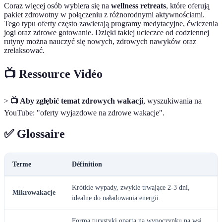
Coraz więcej osób wybiera się na
wellness retreats
, które oferują
pakiet zdrowotny w połączeniu z różnorodnymi aktywnościami.
Tego typu oferty często zawierają programy medytacyjne, ćwiczenia
jogi oraz zdrowe gotowanie. Dzięki takiej ucieczce od codziennej
rutyny można nauczyć się nowych, zdrowych nawyków oraz
zrelaksować.
📺 Ressource Vidéo
>
📺 Aby zgłębić temat zdrowych wakacji
, wyszukiwania na
YouTube: "oferty wyjazdowe na zdrowe wakacje".
✅ Glossaire
Terme
Définition
Krótkie wypady, zwykle trwające 2-3 dni,
Mikrowakacje
idealne do naładowania energii.
Forma turystyki oparta na wypoczynku na wsi,