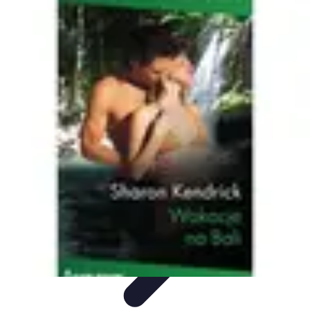
Oferty Wyjazdowe
Zdrowe wakacje
Rodzinne Wakacje
Aktywne Wakacje
Rodzinne
wakacje
Wakacyjne Kierunki
Oferty Wyjazdowe