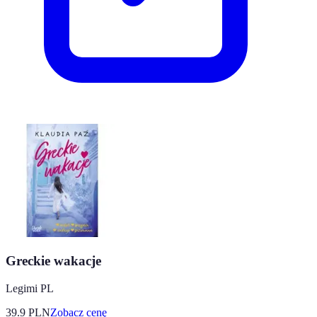
Greckie wakacje
Legimi PL
39.9
PLN
Zobacz cenę