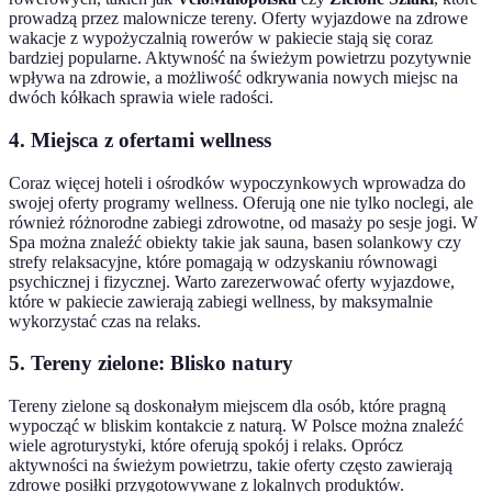
prowadzą przez malownicze tereny. Oferty wyjazdowe na zdrowe
wakacje z wypożyczalnią rowerów w pakiecie stają się coraz
bardziej popularne. Aktywność na świeżym powietrzu pozytywnie
wpływa na zdrowie, a możliwość odkrywania nowych miejsc na
dwóch kółkach sprawia wiele radości.
4. Miejsca z ofertami wellness
Coraz więcej hoteli i ośrodków wypoczynkowych wprowadza do
swojej oferty programy wellness. Oferują one nie tylko noclegi, ale
również różnorodne zabiegi zdrowotne, od masaży po sesje jogi. W
Spa można znaleźć obiekty takie jak sauna, basen solankowy czy
strefy relaksacyjne, które pomagają w odzyskaniu równowagi
psychicznej i fizycznej. Warto zarezerwować oferty wyjazdowe,
które w pakiecie zawierają zabiegi wellness, by maksymalnie
wykorzystać czas na relaks.
5. Tereny zielone: Blisko natury
Tereny zielone są doskonałym miejscem dla osób, które pragną
wypocząć w bliskim kontakcie z naturą. W Polsce można znaleźć
wiele agroturystyki, które oferują spokój i relaks. Oprócz
aktywności na świeżym powietrzu, takie oferty często zawierają
zdrowe posiłki przygotowywane z lokalnych produktów.