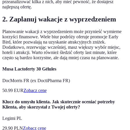
przeanalizować kilka z nich, aby mieć pewność, że dostajesz
najlepszą ofertę.
2. Zaplanuj wakacje z wyprzedzeniem
Planowanie wakacji z wyprzedzeniem może przynieść wymierne
korzyści finansowe. Wiele biur podróży oferuje promocje Early
Bird, które pozwalają na uzyskanie atrakcyjnych zniżek.
Dodatkowo, rezerwując wcześniej, masz większy wybór miejsc,
hoteli i atrakcji. Warto również śledzić oferty last minute, które
często są bardzo korzystne, ale dają mniej czasu na planowanie.
Musa Lactoferty 30 Gélules
DocMorris FR (ex DoctiPharma FR)
50.99
EUR
Zobacz cenę
Klucz do umysłu klienta. Jak skutecznie oceniać potrzeby
Klienta, aby skorzystał z Twojej oferty?
Legimi PL
29.90
PLN
Zobacz cenę