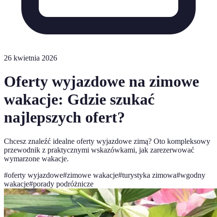
26 kwietnia 2026
Oferty wyjazdowe na zimowe
wakacje: Gdzie szukać
najlepszych ofert?
Chcesz znaleźć idealne oferty wyjazdowe zimą? Oto kompleksowy
przewodnik z praktycznymi wskazówkami, jak zarezerwować
wymarzone wakacje.
#
oferty wyjazdowe
#
zimowe wakacje
#
turystyka zimowa
#
wgodny
wakacje
#
porady podróżnicze