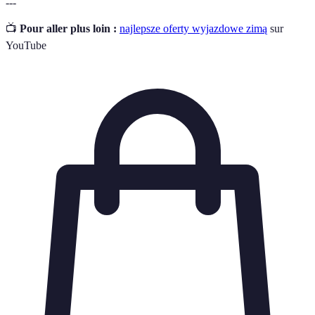
---
📺
Pour aller plus loin :
najlepsze oferty wyjazdowe zimą
sur
YouTube