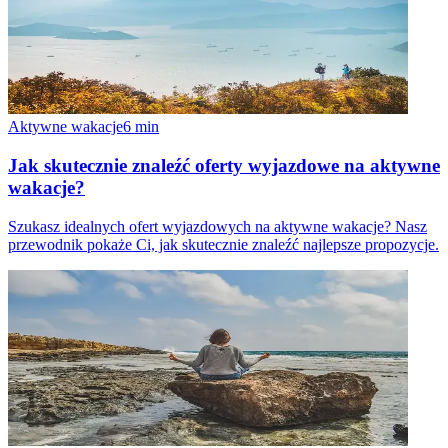
Aktywne wakacje
6
min
Jak skutecznie znaleźć oferty wyjazdowe na aktywne
wakacje?
Szukasz idealnych ofert wyjazdowych na aktywne wakacje? Nasz
przewodnik pokaże Ci, jak skutecznie znaleźć najlepsze propozycje.