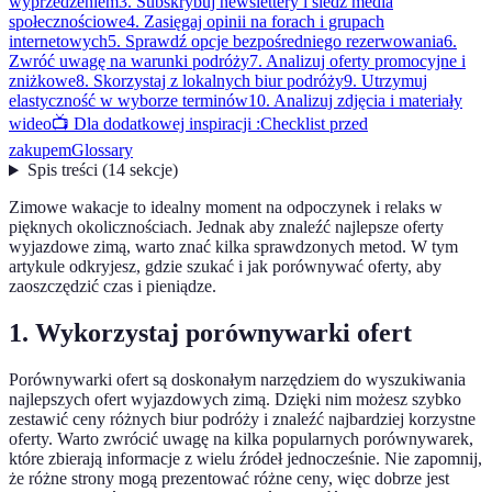
wyprzedzeniem
3. Subskrybuj newslettery i śledź media
społecznościowe
4. Zasięgaj opinii na forach i grupach
internetowych
5. Sprawdź opcje bezpośredniego rezerwowania
6.
Zwróć uwagę na warunki podróży
7. Analizuj oferty promocyjne i
zniżkowe
8. Skorzystaj z lokalnych biur podróży
9. Utrzymuj
elastyczność w wyborze terminów
10. Analizuj zdjęcia i materiały
wideo
📺 Dla dodatkowej inspiracji :
Checklist przed
zakupem
Glossary
Spis treści
(
14
sekcje
)
Zimowe wakacje to idealny moment na odpoczynek i relaks w
pięknych okolicznościach. Jednak aby znaleźć najlepsze oferty
wyjazdowe zimą, warto znać kilka sprawdzonych metod. W tym
artykule odkryjesz, gdzie szukać i jak porównywać oferty, aby
zaoszczędzić czas i pieniądze.
1. Wykorzystaj porównywarki ofert
Porównywarki ofert są doskonałym narzędziem do wyszukiwania
najlepszych ofert wyjazdowych zimą. Dzięki nim możesz szybko
zestawić ceny różnych biur podróży i znaleźć najbardziej korzystne
oferty. Warto zwrócić uwagę na kilka popularnych porównywarek,
które zbierają informacje z wielu źródeł jednocześnie. Nie zapomnij,
że różne strony mogą prezentować różne ceny, więc dobrze jest