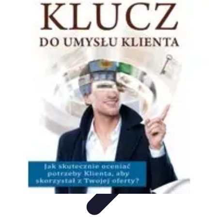
Oferty Wyjazdowe
Zdrowe wakacje
Rodzinne Wakacje
Aktywne Wakacje
Rodzinne
wakacje
Wakacyjne Kierunki
Oferty Wyjazdowe