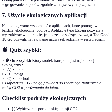
Dobrą praktyką jest posiadanie własnych worków na śmieci i
segregowanie odpadów zgodnie z miejscowymi przepisami.
7. Użycie ekologicznych aplikacji
Na koniec, warto wspomnieć o aplikacjach, które pomogą w
bardziej ekologicznej podróży. Aplikacje typu
Ecosia
pozwalają
wyszukiwać w internecie, jednocześnie sadząc drzewa, a
Too Good
To Go
pozwala na ratowanie nadwyżek jedzenia w restauracjach.
🧠 Quiz szybki:
>
🧠 Quiz szybki:
Który środek transportu jest najbardziej
ekologiczny?
> - A) Samolot
> - B) Pociąg
> - C) Samochód
>
Odpowiedź: B - Pociąg prowadzi do znacznego zmniejszenia
emisji CO2 w porównaniu do lotów.
Checklist podróży ekologicznych
[ ] Wybierz transport o niskiej emisji CO2