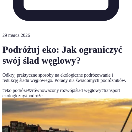
29 marca 2026
Podróżuj eko: Jak ograniczyć
swój ślad węglowy?
Odkryj praktyczne sposoby na ekologiczne podróżowanie i
redukcję śladu węglowego. Porady dla świadomych podróżników.
#
eko podróże
#
zrównoważony rozwój
#
ślad węglowy
#
transport
ekologiczny
#
podróże