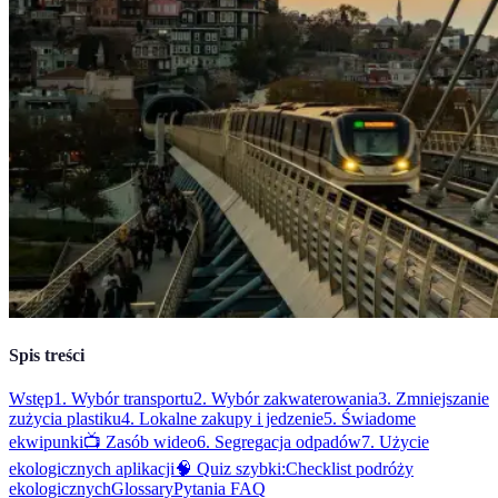
Spis treści
Wstęp
1. Wybór transportu
2. Wybór zakwaterowania
3. Zmniejszanie
zużycia plastiku
4. Lokalne zakupy i jedzenie
5. Świadome
ekwipunki
📺 Zasób wideo
6. Segregacja odpadów
7. Użycie
ekologicznych aplikacji
🧠 Quiz szybki:
Checklist podróży
ekologicznych
Glossary
Pytania FAQ