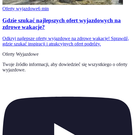
Oferty wyjazdowe
6
min
Gdzie szukać najlepszych ofert wyjazdowych na
zdrowe wakacje?
Odkryj najlepsze oferty wyjazdowe na zdrowe wakacje! Sprawdź,
gdzie szukać inspiracji i atrakcyjnych ofert podróży.
Oferty Wyjazdowe
Twoje źródło informacji, aby dowiedzieć się wszystkiego o
oferty
wyjazdowe
.