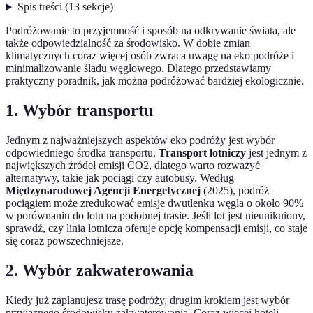
Spis treści
(
13
sekcje
)
Podróżowanie to przyjemność i sposób na odkrywanie świata, ale
także odpowiedzialność za środowisko. W dobie zmian
klimatycznych coraz więcej osób zwraca uwagę na eko podróże i
minimalizowanie śladu węglowego. Dlatego przedstawiamy
praktyczny poradnik, jak można podróżować bardziej ekologicznie.
1. Wybór transportu
Jednym z najważniejszych aspektów eko podróży jest wybór
odpowiedniego środka transportu.
Transport lotniczy
jest jednym z
największych źródeł emisji CO2, dlatego warto rozważyć
alternatywy, takie jak pociągi czy autobusy. Według
Międzynarodowej Agencji Energetycznej
(2025), podróż
pociągiem może zredukować emisje dwutlenku węgla o około 90%
w porównaniu do lotu na podobnej trasie. Jeśli lot jest nieunikniony,
sprawdź, czy linia lotnicza oferuje opcję kompensacji emisji, co staje
się coraz powszechniejsze.
2. Wybór zakwaterowania
Kiedy już zaplanujesz trasę podróży, drugim krokiem jest wybór
przyjaznego środowisku zakwaterowania. Coraz więcej hoteli